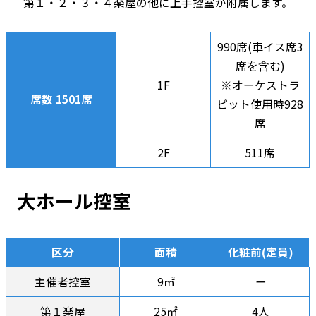
第１・２・３・４楽屋の他に上手控室が附属します。
990席(車イス席3
席を含む)
1F
※オーケストラ
席数 1501席
ピット使用時928
席
2F
511席
大ホール控室
区分
面積
化粧前(定員)
主催者控室
9㎡
ー
第１楽屋
25㎡
4人