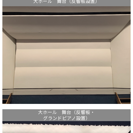
大ホール 舞台（反響板設置）
大ホール 舞台（反響板・
グランドピアノ設置）